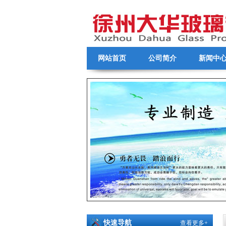
网站首页
公司简介
新闻中
快速导航
查看更多+