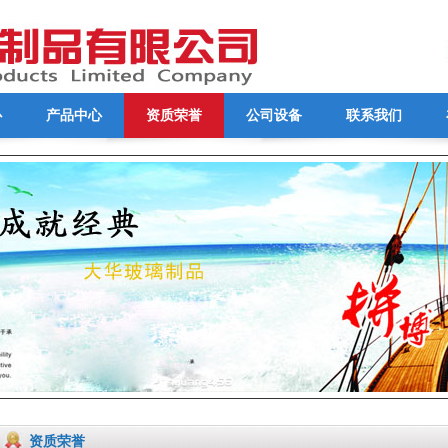
心
产品中心
资质荣誉
公司设备
联系我们
资质荣誉