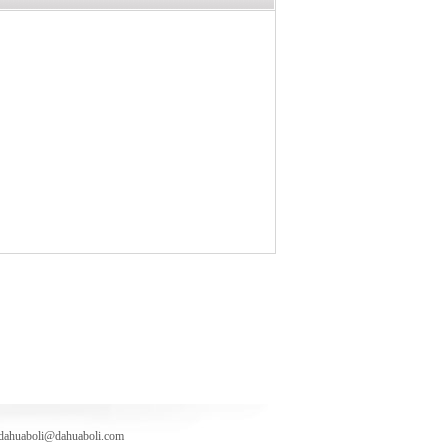
boli@dahuaboli.com