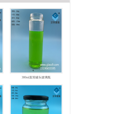
380ml直筒罐头玻璃瓶