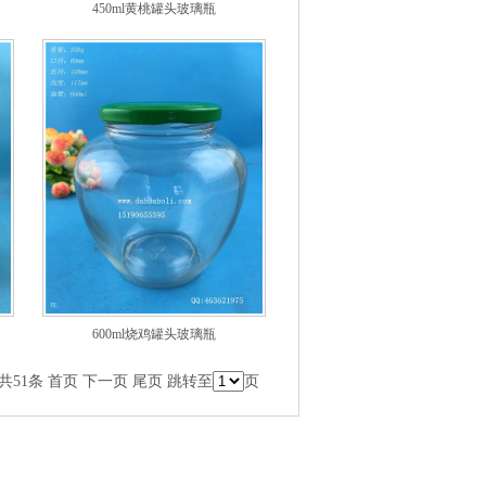
450ml黄桃罐头玻璃瓶
600ml烧鸡罐头玻璃瓶
 共51条
首页
下一页
尾页
跳转至
页