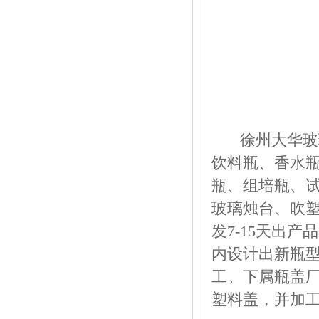
徐州大华玻璃制
饮料瓶、香水
瓶、组培瓶、
玻璃烛台、吹塑
发7-15天出
内设计出新瓶
工。下属瓶盖
塑料盖，并加工