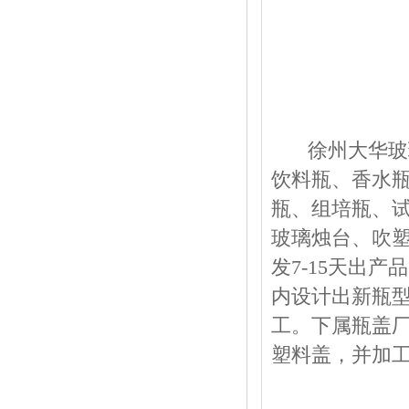
徐州大华玻璃制
饮料瓶、香水
瓶、组培瓶、
玻璃烛台、吹塑
发7-15天出
内设计出新瓶
工。下属瓶盖
塑料盖，并加工